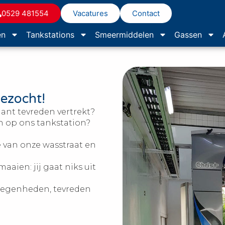
0529 481554
Vacatures
Contact
en
Tankstations
Smeermiddelen
Gassen
gezocht!
lant tevreden vertrekt?
n op ons tankstation?
e van onze wasstraat en
ien: jij gaat niks uit
elegenheden, tevreden